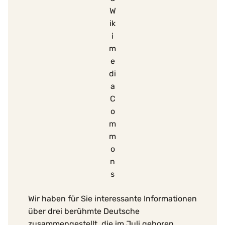
W
ik
i
m
e
di
a
C
o
m
m
o
n
s
Wir haben für Sie interessante Informationen
über drei berühmte Deutsche
zusammengestellt, die im Juli geboren