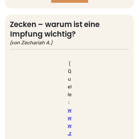
Zecken – warum ist eine
Impfung wichtig?
(von Zechariah A.)
(
Q
u
el
le
:
w
w
w
.z