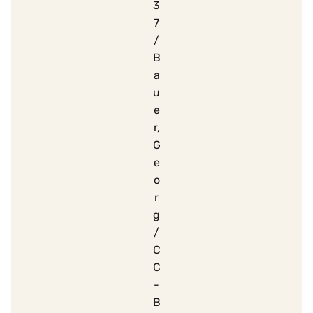
3
7
/
B
a
u
e
r,
G
e
o
r
g
/
C
C
-
B