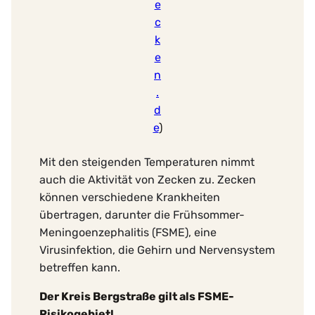
e
c
k
e
n
.
d
e
)
Mit den steigenden Temperaturen nimmt
auch die Aktivität von Zecken zu. Zecken
können verschiedene Krankheiten
übertragen, darunter die Frühsommer-
Meningoenzephalitis (FSME), eine
Virusinfektion, die Gehirn und Nervensystem
betreffen kann.
Der Kreis Bergstraße gilt als FSME-
Risikogebiet!